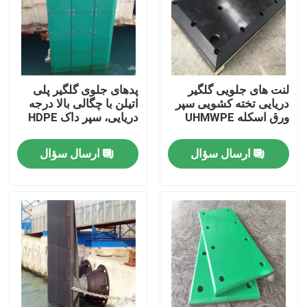
تور کارخانه
کنترل کیفیت
لنت های جلویی گلگیر
پدهای جلوی گلگیر پلی
دریایی تخته کشویی سپر
اتیلن با چگالی بالا درجه
ورق اسکله UHMWPE
دریایی، سپر داک HDPE
با ما تماس بگیرید
ارسال سؤال
ارسال سؤال
اخبار
ورق های پلاستیک پلی اتیلن
لاینر UHMWPE
تشک های محافظ زمین