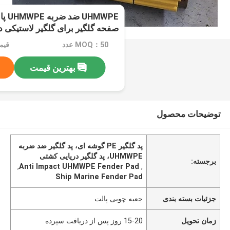
MWPE
صفحه گلگیر برای گلگیر لاستیکی د
MOQ：50 عدد
قیمت：e
بهترین قیمت
توضیحات محصول
پد گلگیر PE گوشه ای، پد گلگیر ضد ضربه
UHMWPE، پد گلگیر دریایی کشتی
برجسته:
,
Anti Impact UHMWPE Fender Pad
,
Ship Marine Fender Pad
جزئیات بسته بندی
جعبه چوبی پالت
زمان تحویل
15-20 روز پس از دریافت سپرده