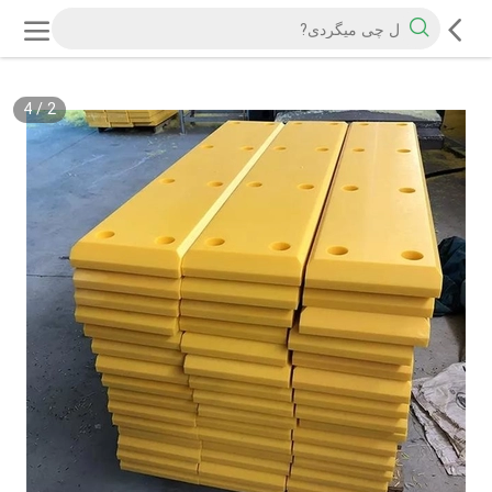
4
/
2