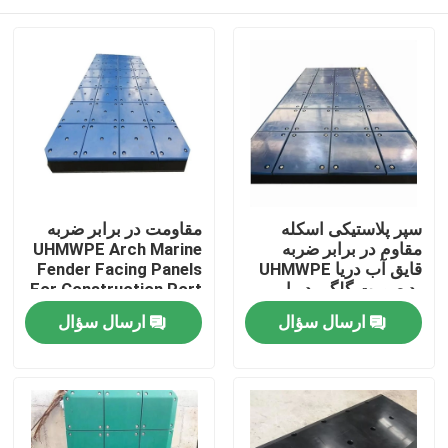
سپر پلاستیکی اسکله
مقاومت در برابر ضربه
مقاوم در برابر ضربه
UHMWPE Arch Marine
قایق آب دریا UHMWPE
Fender Facing Panels
پد صورت گلگیر دریایی
For Construction Port
Sea
صفحه اصلی
ارسال سؤال
ارسال سؤال
محصولات
درباره ما