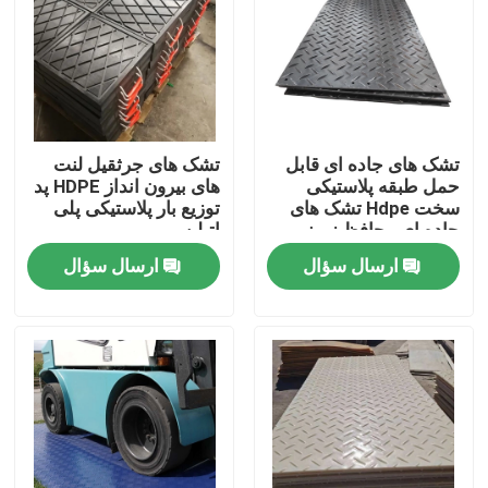
تور کارخانه
کنترل کیفیت
تشک های جاده ای قابل
تشک های جرثقیل لنت
حمل طبقه پلاستیکی
های بیرون انداز HDPE پد
با ما تماس بگیرید
سخت Hdpe تشک های
توزیع بار پلاستیکی پلی
جاده ای محافظ زمینی
اتیلن
ارسال سؤال
ارسال سؤال
اخبار
ورق های پلاستیک پلی اتیلن
لاینر UHMWPE
تشک های محافظ زمین