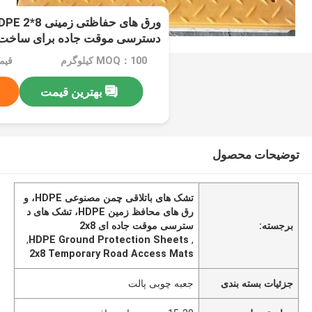
دسترسی موقت جاده برای ساخت 
MOQ：100 کیلوگرم
قیمت：e
بهترین قیمت
توضیحات محصول
تشک های باتلاقی چمن مصنوعی HDPE، و
رق های محافظ زمین HDPE، تشک های د
برجسته:
سترسی موقت جاده ای 2x8
,
HDPE Ground Protection Sheets
,
2x8 Temporary Road Access Mats
جزئیات بسته بندی
جعبه چوبی پالت