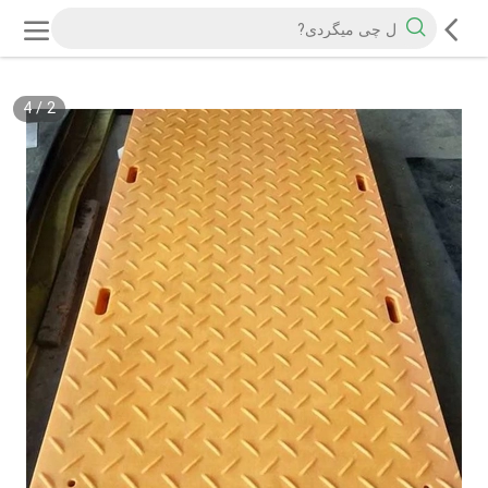
4
/
2