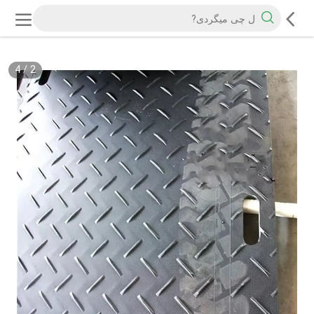
4
/
2