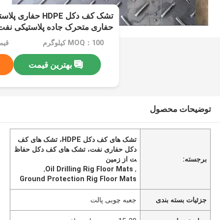
تشک کف دکل HDPE ح
حفاری متحرک جاده پلاستیکی نفت
MOQ：100 کیلوگرم
قیمت：e
بهترین قیمت
توضیحات محصول
تشک های کف دکل HDPE، تشک های کف
دکل حفاری نفت، تشک های کف دکل حفاظ
برجسته:
ت از زمین
,
Oil Drilling Rig Floor Mats
,
Ground Protection Rig Floor Mats
جزئیات بسته بندی
جعبه چوبی پالت