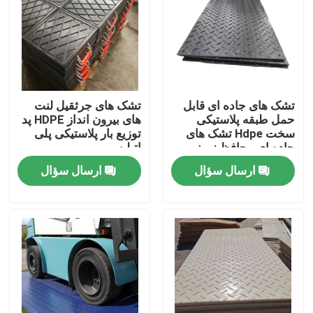
تور کارخانه
کنترل کیفیت
تشک های جاده ای قابل
تشک های جرثقیل لنت
حمل طبقه پلاستیکی
های بیرون انداز HDPE پد
با ما تماس بگیرید
سخت Hdpe تشک های
توزیع بار پلاستیکی پلی
جاده ای محافظ زمینی
اتیلن
ارسال سؤال
ارسال سؤال
اخبار
ورق های پلاستیک پلی اتیلن
لاینر UHMWPE
تشک های محافظ زمین