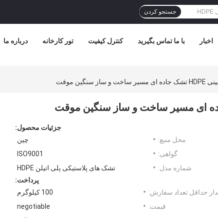
جستجو کردن
اخبار
با ما تماس بگیرید
کنترل کیفیت
تور کارخانه
درباره ما
 سنگین موقت
جزئیات محصول:
محل منبع:
چین
گواهی:
ISO9001
شماره مدل:
تشک های پلاستیکی پلی اتیلن HDPE
پرداخت:
ار حداقل تعداد سفارش:
100 کیلوگرم
قیمت:
negotiable