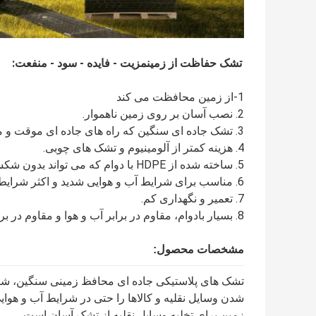
تشک حفاظت از زمین
مزیت - فایده - سود - منفعت
:
1-از زمین محافظت می کند
2. نصب آسان بر روی زمین ناهموار.
3. تشک جاده ای سنگین که راه های جاده ای موقت و مناطق کار بادوام سخت را ارائه می دهد.
4. هزینه کمتر از آلومینیوم و تشک های چوبی.
5. ساخته شده از HDPE با دوام که می تواند بدون شکستگی خم شود و نسبت به تخته چوب برتری دارد.
6. مناسب برای شرایط آب و هوایی شدید و اکثر شرایط زمین.
7. تعمیر و نگهداری کم.
8. بسیار بادوام، مقاوم در برابر آب و هوا و مقاوم در برابر اشعه ماوراء بنفش.
مشخصات محصول:
تشک های پلاستیکی جاده ای محافظ زمینی سنگین، شا
شدن وسایل نقلیه و کالاها را حتی در شرایط آب و هوا
زمین برای تخلیه وسایل نقلیه از تشک آسان است.