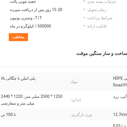
جزئیات بسته بندی:
جعبه چوبی پالت
زمان تحویل:
15-20 روز پس از دریافت سپرده
شرایط پرداخت:
T/T، وسترن یونیون
قابلیت ارائه:
500000 / کیلوگرم در ماه
مخاطب
تشک های محافظ زمینی پلاستیکی HDPE
پلی اتیلن با چگالی بالا
مواد:
Road Pl
بی، زرد
1250 * 2500 میلی متر، 1220 * 2440
اندازه::
میلی متر و سفارشی
12.7m
وزن بارگیری::
تا 100 تن
＜0.01٪