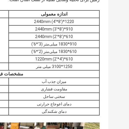
اندازه معمولی
1220*2440mm (4'*8')
910*2440mm (3'*8')
610*2440mm (2'*8')
910*1830 میلی‌متر (3'*6')
610*1830 میلی‌متر (2'*6')
610*1220mm (2'*4')
1250*3100 میلی متر
مشخصات فی
میزان جذب آب
مقاومت فشاری
سختی ساحل
دمای اعوجاج حرارتی
دمای شکنندگی