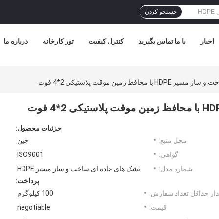
جستجو کردن
اخبار
با ما تماس بگیرید
کنترل کیفیت
تور کارخانه
درباره ما
محافظ زمین موقت پلاستیکی 2*4 فوت
جزئیات محصول:
محل منبع:
چین
گواهی:
ISO9001
شماره مدل:
تشک های جاده ای ساخت و ساز مسیر HDPE
پرداخت:
ار حداقل تعداد سفارش:
100 کیلوگرم
قیمت:
negotiable