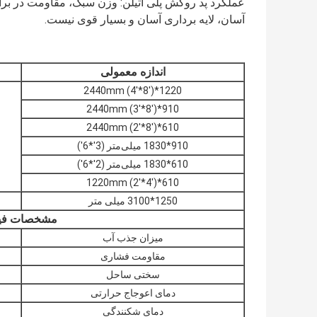
عملکرد پد روکش پلی اتیلن: وزن سبک، مقاومت در بر
آسان، لایه برداری آسان و بسیار قوی نیست.
اندازه معمولی
1220*2440mm (4'*8')
910*2440mm (3'*8')
610*2440mm (2'*8')
910*1830 میلی‌متر (3'*6')
610*1830 میلی‌متر (2'*6')
610*1220mm (2'*4')
1250*3100 میلی متر
مشخصات فی
میزان جذب آب
مقاومت فشاری
سختی ساحل
دمای اعوجاج حرارتی
دمای شکنندگی