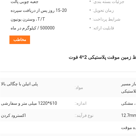
جزئیات بسته بندی:
جعبه چوبی پالت
زمان تحویل:
15-20 روز پس از دریافت سپرده
شرایط پرداخت:
T/T، وسترن یونیون
قابلیت ارائه:
500000 / کیلوگرم در ماه
مخاطب
از مسیر
پلی اتیلن با چگالی بالا
مواد:
د، مشکی
اندازه::
610*1220 میلی متر و سفارشی
12.7m
نوع فرآیند::
اکسترود کردن
ه موقت